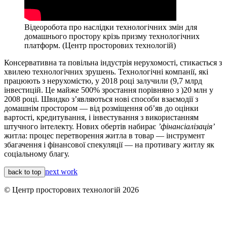
Відеоробота про наслідки технологічних змін для
домашнього простору крізь призму технологічних
платформ. (Центр просторових технологій)
Консервативна та повільна індустрія нерухомості, стикається з
хвилею технологічних зрушень. Технологічні компанії, які
працюють з нерухомістю, у 2018 році залучили (9,7 млрд
інвестицій. Це майже 500% зростання порівняно з )20 млн у
2008 році. Швидко зʼявляються нові способи взаємодії з
домашнім простором — від розміщення обʼяв до оцінки
вартості, кредитування, і інвестування з використанням
штучного інтелекту. Нових обертів набирає
ʼфінанcіалізація’
житла: процес перетворення житла в товар — інструмент
збагачення і фінансової спекуляції — на противагу житлу як
соціальному благу.
next work
back to top
© Центр просторових технологій 2026